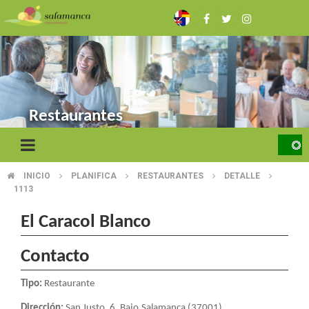
Skip
to
main
content
Restaurantes
INICIO
PLANIFICA
RESTAURANTES
DETALLE
BREADCRUMB
1113
El Caracol Blanco
Contacto
Tipo:
Restaurante
Dirección:
San Justo, 6, Bajo.Salamanca (37001)