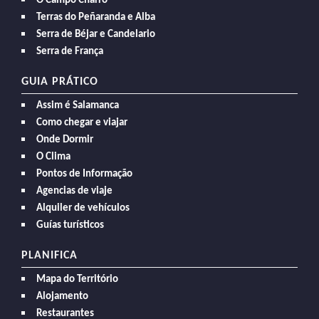
O Campo Charro
Terras do Peñaranda e Alba
Serra de Béjar e Candelario
Serra de França
GUIA PRÁTICO
Assim é Salamanca
Como chegar e viajar
Onde Dormir
O Clima
Pontos de Informação
Agencias de viaje
Alquiler de vehículos
Guías turísticos
PLANIFICA
Mapa do Território
Alojamento
Restaurantes