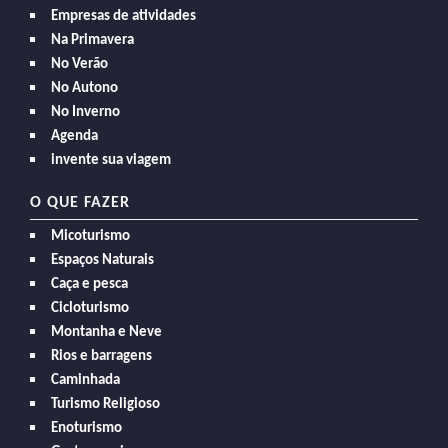
Empresas de atividades
Na Primavera
No Verão
No Autono
No Inverno
Agenda
invente sua viagem
O QUE FAZER
Micoturismo
Espaços Naturais
Caça e pesca
Cicloturismo
Montanha e Neve
Rios e barragens
Caminhada
Turismo Religioso
Enoturismo