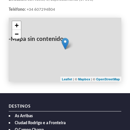
Teléfono:
+34 607294804
+
−
-Mapa sin contenido-
| ©
| ©
Leaflet
Mapbox
OpenStreetMap
DESTINOS
As Arribas
Ciudad Rodrigo e a Fronteira