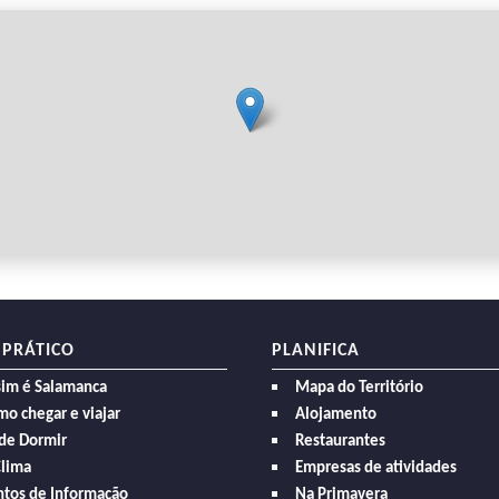
 PRÁTICO
PLANIFICA
sim é Salamanca
Mapa do Território
o chegar e viajar
Alojamento
de Dormir
Restaurantes
Clima
Empresas de atividades
ntos de Informação
Na Primavera