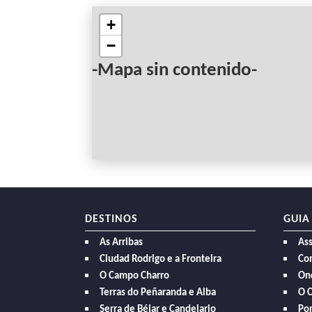
+
−
-Mapa sin contenido-
DESTINOS
GUIA
As Arribas
As
Ciudad Rodrigo e a Fronteira
Com
O Campo Charro
On
Terras do Peñaranda e Alba
O 
Serra de Béjar e Candelario
Po