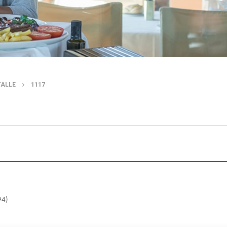
TALLE
1117
94)