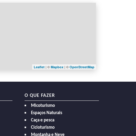
| ©
| ©
Leaflet
Mapbox
OpenStreetMap
O QUE FAZER
Micoturismo
Espaços Naturais
Caça e pesca
Cicloturismo
Montanha e Neve