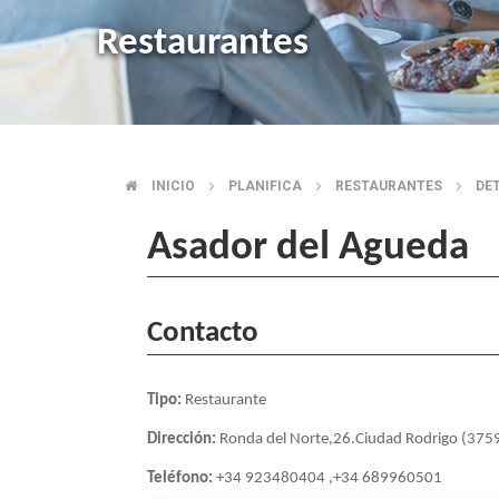
Restaurantes
INICIO
PLANIFICA
RESTAURANTES
DE
BREADCRUMB
Asador del Agueda
Contacto
Tipo:
Restaurante
Dirección:
Ronda del Norte,26.Ciudad Rodrigo (375
Teléfono:
+34 923480404 ,+34 689960501