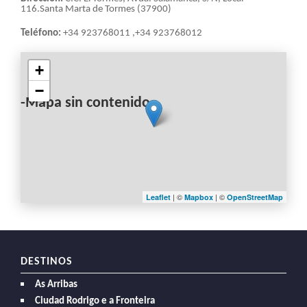
116.Santa Marta de Tormes (37900)
Teléfono:
+34 923768011 ,+34 923768012
+
−
-Mapa sin contenido-
| ©
| ©
Leaflet
Mapbox
OpenStreetMap
DESTINOS
As Arribas
Ciudad Rodrigo e a Fronteira