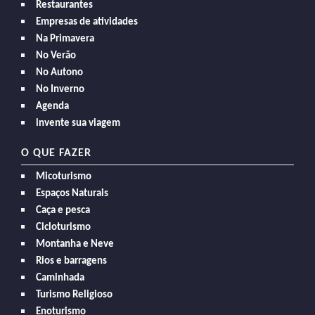
Restaurantes
Empresas de atividades
Na Primavera
No Verão
No Autono
No Inverno
Agenda
invente sua viagem
O QUE FAZER
Micoturismo
Espaços Naturais
Caça e pesca
Cicloturismo
Montanha e Neve
Rios e barragens
Caminhada
Turismo Religioso
Enoturismo