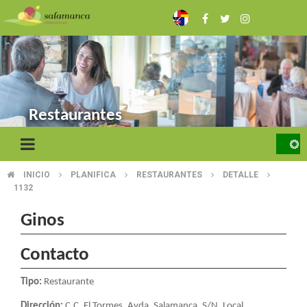
Skip
to
main
content
Restaurantes
INICIO
PLANIFICA
RESTAURANTES
DETALLE
BREADCRUMB
1132
Ginos
Contacto
Tipo:
Restaurante
Dirección:
C.C. El Tormes, Avda. Salamanca, S/N, Local