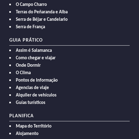
O Campo Charro
Terras do Peñaranda e Alba
Serra de Béjar e Candelario
Serra de França
GUIA PRÁTICO
Assim é Salamanca
Como chegar e viajar
Onde Dormir
O Clima
Pontos de Informação
Agencias de viaje
Alquiler de vehículos
Guías turísticos
PLANIFICA
Mapa do Território
Alojamento