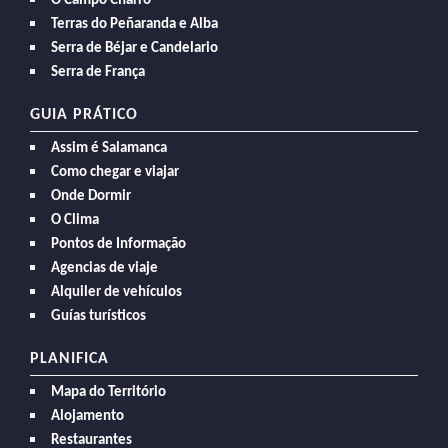
O Campo Charro
Terras do Peñaranda e Alba
Serra de Béjar e Candelario
Serra de França
GUIA PRÁTICO
Assim é Salamanca
Como chegar e viajar
Onde Dormir
O Clima
Pontos de Informação
Agencias de viaje
Alquiler de vehículos
Guías turísticos
PLANIFICA
Mapa do Território
Alojamento
Restaurantes