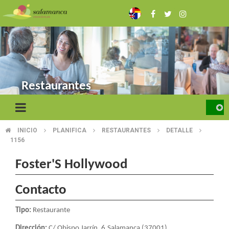
Skip
to
main
content
Restaurantes
INICIO
PLANIFICA
RESTAURANTES
DETALLE
BREADCRUMB
1156
Foster'S Hollywood
Contacto
Tipo:
Restaurante
Dirección:
C/ Obispo Jarrín, 6.Salamanca (37001)