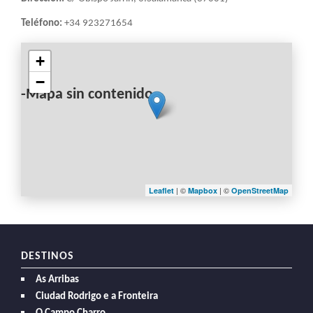
Teléfono:
+34 923271654
+
−
-Mapa sin contenido-
| ©
| ©
Leaflet
Mapbox
OpenStreetMap
DESTINOS
As Arribas
Ciudad Rodrigo e a Fronteira