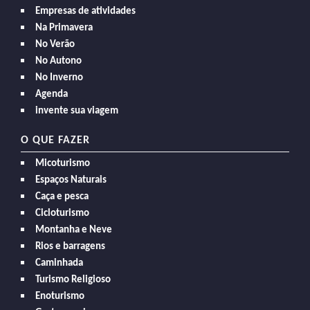
Empresas de atividades
Na Primavera
No Verão
No Autono
No Inverno
Agenda
invente sua viagem
O QUE FAZER
Micoturismo
Espaços Naturais
Caça e pesca
Cicloturismo
Montanha e Neve
Rios e barragens
Caminhada
Turismo Religioso
Enoturismo