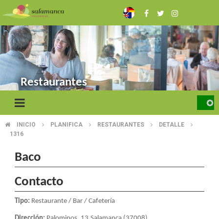
Skip
to
main
content
Restaurantes
INICIO
PLANIFICA
RESTAURANTES
DETALLE
BREADCRUMB
1316
Baco
Contacto
Tipo:
Restaurante / Bar / Cafetería
Dirección:
Palominos, 13.Salamanca (37008)