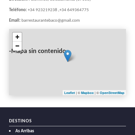
Teléfono:
+34 923219238 ,+34 649364775
Email:
barrestaurantebaco@gmail.com
+
−
-Mapa sin contenido-
| ©
| ©
Leaflet
Mapbox
OpenStreetMap
DESTINOS
As Arribas