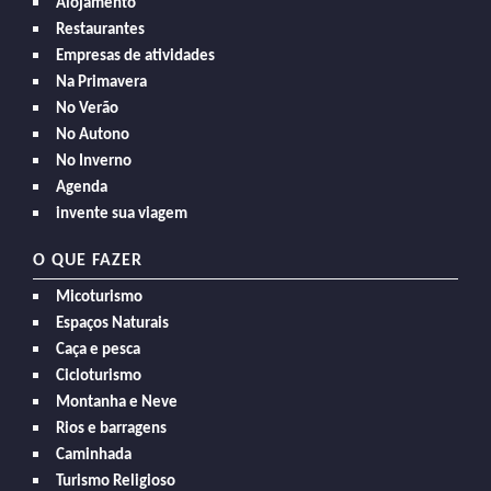
Alojamento
Restaurantes
Empresas de atividades
Na Primavera
No Verão
No Autono
No Inverno
Agenda
invente sua viagem
O QUE FAZER
Micoturismo
Espaços Naturais
Caça e pesca
Cicloturismo
Montanha e Neve
Rios e barragens
Caminhada
Turismo Religioso