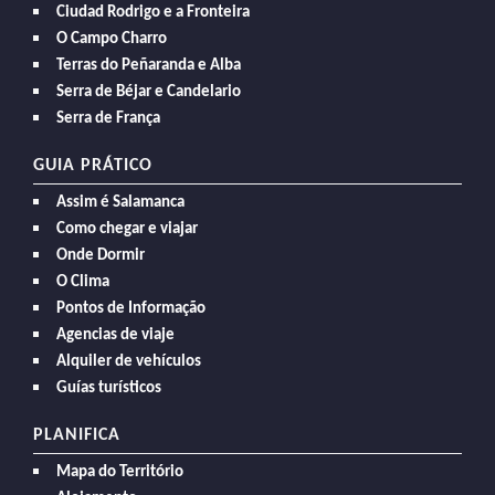
Ciudad Rodrigo e a Fronteira
O Campo Charro
Terras do Peñaranda e Alba
Serra de Béjar e Candelario
Serra de França
GUIA PRÁTICO
Assim é Salamanca
Como chegar e viajar
Onde Dormir
O Clima
Pontos de Informação
Agencias de viaje
Alquiler de vehículos
Guías turísticos
PLANIFICA
Mapa do Território