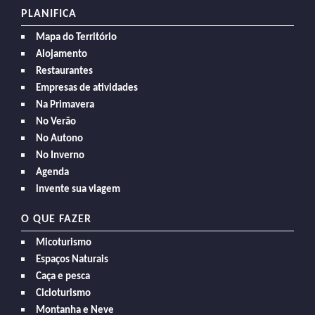
PLANIFICA
Mapa do Território
Alojamento
Restaurantes
Empresas de atividades
Na Primavera
No Verão
No Autono
No Inverno
Agenda
invente sua viagem
O QUE FAZER
Micoturismo
Espaços Naturais
Caça e pesca
Cicloturismo
Montanha e Neve