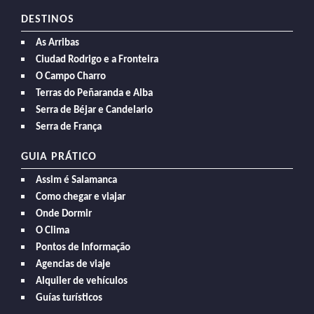
DESTINOS
As Arribas
Ciudad Rodrigo e a Fronteira
O Campo Charro
Terras do Peñaranda e Alba
Serra de Béjar e Candelario
Serra de França
GUIA PRÁTICO
Assim é Salamanca
Como chegar e viajar
Onde Dormir
O Clima
Pontos de Informação
Agencias de viaje
Alquiler de vehículos
Guías turísticos