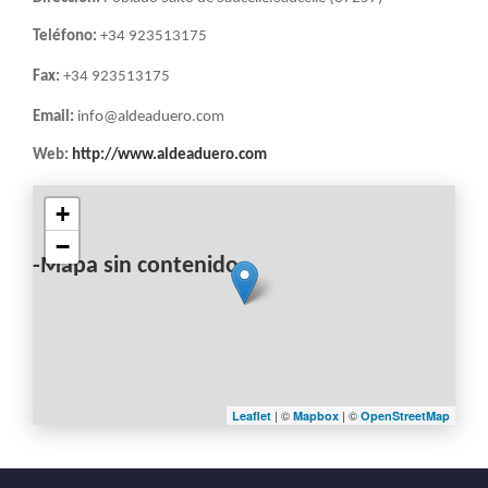
Teléfono:
+34 923513175
Fax:
+34 923513175
Email:
info@aldeaduero.com
Web:
http://www.aldeaduero.com
+
−
-Mapa sin contenido-
| ©
| ©
Leaflet
Mapbox
OpenStreetMap