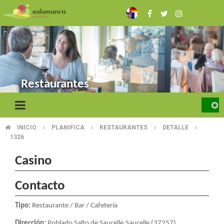
Skip
to
main
content
Restaurantes
INICIO
PLANIFICA
RESTAURANTES
DETALLE
BREADCRUMB
1326
Casino
Contacto
Tipo:
Restaurante / Bar / Cafetería
Dirección:
Poblado Salto de Saucelle.Saucelle (37257)