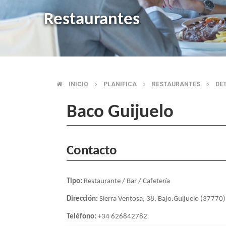
Restaurantes
INICIO
PLANIFICA
RESTAURANTES
DE
BREADCRUMB
Baco Guijuelo
Contacto
Tipo:
Restaurante / Bar / Cafetería
Dirección:
Sierra Ventosa, 38, Bajo.Guijuelo (37770)
Teléfono:
+34 626842782