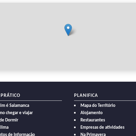
 PRÁTICO
PLANIFICA
sim é Salamanca
Mapa do Território
o chegar e viajar
Alojamento
de Dormir
Restaurantes
Clima
Empresas de atividades
ntos de Informação
Na Primavera