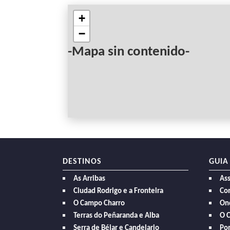
+
−
-Mapa sin contenido-
DESTINOS
GUIA
As Arribas
As
Ciudad Rodrigo e a Fronteira
Com
O Campo Charro
On
Terras do Peñaranda e Alba
O 
Serra de Béjar e Candelario
Po