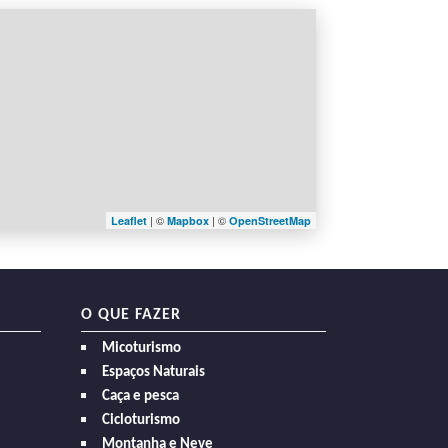
| ©
| ©
Leaflet
Mapbox
OpenStreetMap
O QUE FAZER
Micoturismo
Espaços Naturais
Caça e pesca
Cicloturismo
Montanha e Neve