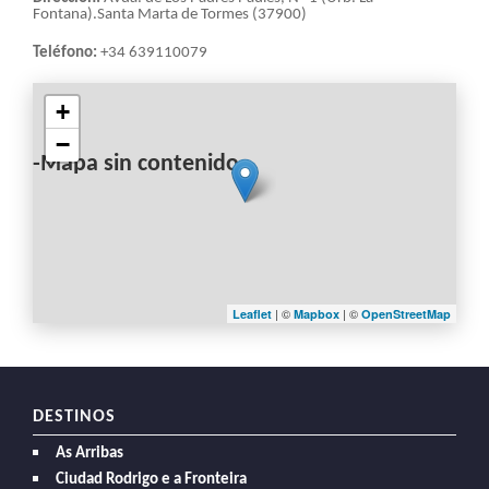
Fontana).Santa Marta de Tormes (37900)
Teléfono:
+34 639110079
+
−
-Mapa sin contenido-
| ©
| ©
Leaflet
Mapbox
OpenStreetMap
DESTINOS
As Arribas
Ciudad Rodrigo e a Fronteira