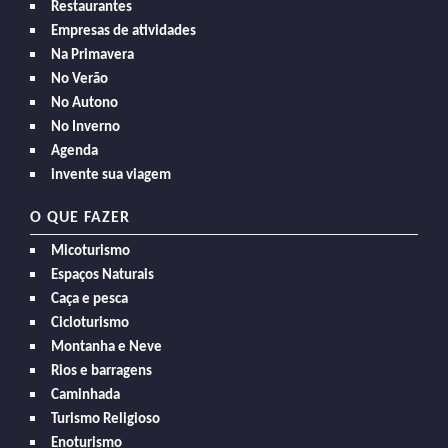
Restaurantes
Empresas de atividades
Na Primavera
No Verão
No Autono
No Inverno
Agenda
invente sua viagem
O QUE FAZER
Micoturismo
Espaços Naturais
Caça e pesca
Cicloturismo
Montanha e Neve
Rios e barragens
Caminhada
Turismo Religioso
Enoturismo