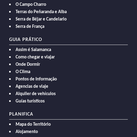
O Campo Charro
Terras do Peñaranda e Alba
Serra de Béjar e Candelario
Serra de França
GUIA PRÁTICO
Assim é Salamanca
Como chegar e viajar
Onde Dormir
O Clima
Pontos de Informação
Agencias de viaje
Alquiler de vehículos
Guías turísticos
PLANIFICA
Mapa do Território
Alojamento