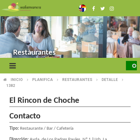
Skip
to
main
content
Restaurantes
INICIO
PLANIFICA
RESTAURANTES
DETALLE
BREADCRUMB
1382
El Rincon de Choche
Contacto
Tipo:
Restaurante / Bar / Cafetería
Dirección:
Avda. de Los Padres Paules, Nº 1 (Urb. La