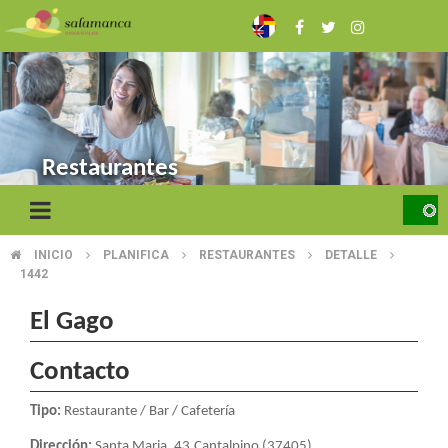
Skip
to
main
content
Restaurantes
INICIO
PLANIFICA
RESTAURANTES
DETALLE
BREADCRUMB
1442
El Gago
Contacto
Tipo:
Restaurante / Bar / Cafetería
Dirección:
Santa Maria, 43.Cantalpino (37405)