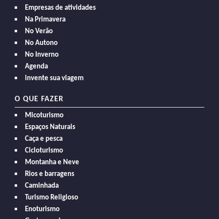
Empresas de atividades
Na Primavera
No Verão
No Autono
No Inverno
Agenda
invente sua viagem
O QUE FAZER
Micoturismo
Espaços Naturais
Caça e pesca
Cicloturismo
Montanha e Neve
Rios e barragens
Caminhada
Turismo Religioso
Enoturismo