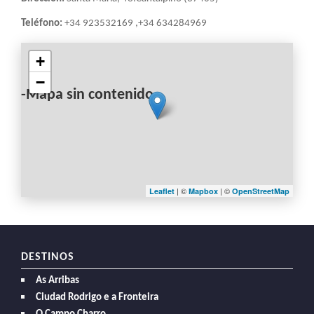
Teléfono:
+34 923532169 ,+34 634284969
+
−
-Mapa sin contenido-
| ©
| ©
Leaflet
Mapbox
OpenStreetMap
DESTINOS
As Arribas
Ciudad Rodrigo e a Fronteira