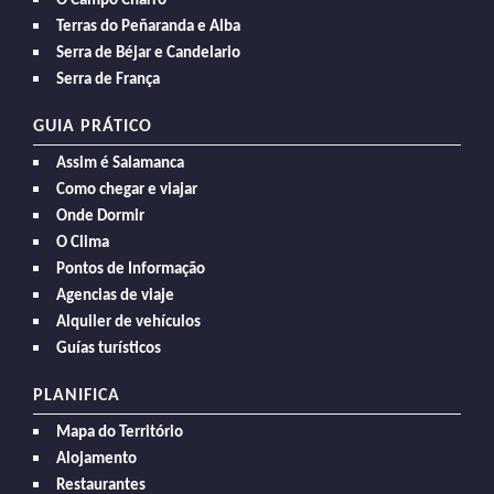
O Campo Charro
Terras do Peñaranda e Alba
Serra de Béjar e Candelario
Serra de França
GUIA PRÁTICO
Assim é Salamanca
Como chegar e viajar
Onde Dormir
O Clima
Pontos de Informação
Agencias de viaje
Alquiler de vehículos
Guías turísticos
PLANIFICA
Mapa do Território
Alojamento
Restaurantes