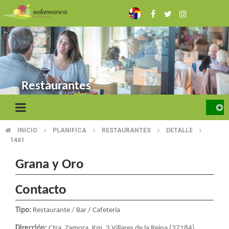
Skip
to
main
content
Restaurantes
INICIO
PLANIFICA
RESTAURANTES
DETALLE
BREADCRUMB
1461
Grana y Oro
Contacto
Tipo:
Restaurante / Bar / Cafetería
Dirección:
Ctra. Zamora, Km. 3.Villares de la Reina (37184)