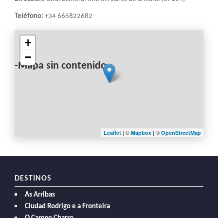
Teléfono:
+34 665822682
+
−
-Mapa sin contenido-
| ©
| ©
Leaflet
Mapbox
OpenStreetMap
DESTINOS
As Arribas
Ciudad Rodrigo e a Fronteira