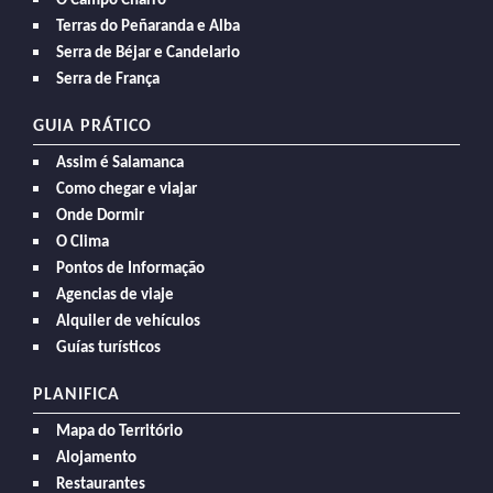
O Campo Charro
Terras do Peñaranda e Alba
Serra de Béjar e Candelario
Serra de França
GUIA PRÁTICO
Assim é Salamanca
Como chegar e viajar
Onde Dormir
O Clima
Pontos de Informação
Agencias de viaje
Alquiler de vehículos
Guías turísticos
PLANIFICA
Mapa do Território
Alojamento
Restaurantes