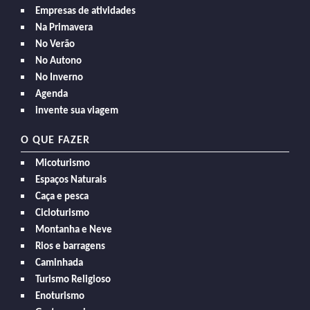
Empresas de atividades
Na Primavera
No Verão
No Autono
No Inverno
Agenda
invente sua viagem
O QUE FAZER
Micoturismo
Espaços Naturais
Caça e pesca
Cicloturismo
Montanha e Neve
Rios e barragens
Caminhada
Turismo Religioso
Enoturismo