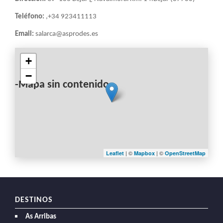
Teléfono:
,+34 923411113
Email:
salarca@asprodes.es
+
−
-Mapa sin contenido-
| ©
| ©
Leaflet
Mapbox
OpenStreetMap
DESTINOS
As Arribas