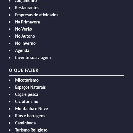
Alojamento
Restaurantes
Empresas de atividades
Na Primavera
No Verão
No Autono
No Inverno
Agenda
invente sua viagem
O QUE FAZER
Micoturismo
Espaços Naturais
Caça e pesca
Cicloturismo
Montanha e Neve
Rios e barragens
Caminhada
Turismo Religioso