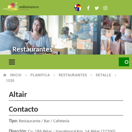
Skip
to
main
content
Restaurantes
INICIO
PLANIFICA
RESTAURANTES
DETALLE
BREADCRUMB
1520
Altair
Contacto
Tipo:
Restaurante / Bar / Cafetería
Dirección:
Cv- 186 Béjar ¿ Navalmoral Km. 14.Béjar (37700)