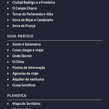
Ciudad Rodrigo e a Fronteira
O Campo Charro
Terras do Peñaranda e Alba
Serra de Béjar e Candelario
Serra de França
GUIA PRÁTICO
Assim é Salamanca
Como chegar e viajar
Onde Dormir
O Clima
Pontos de Informação
Agencias de viaje
Alquiler de vehículos
Guías turísticos
PLANIFICA
Mapa do Território