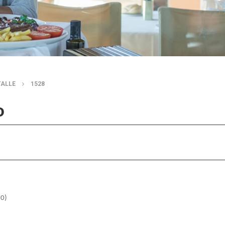
TALLE
1528
o
70)