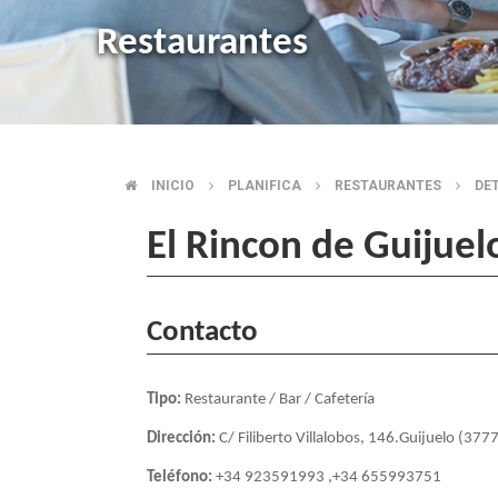
Restaurantes
INICIO
PLANIFICA
RESTAURANTES
DE
BREADCRUMB
El Rincon de Guijuel
Contacto
Tipo:
Restaurante / Bar / Cafetería
Dirección:
C/ Filiberto Villalobos, 146.Guijuelo (377
Teléfono:
+34 923591993 ,+34 655993751