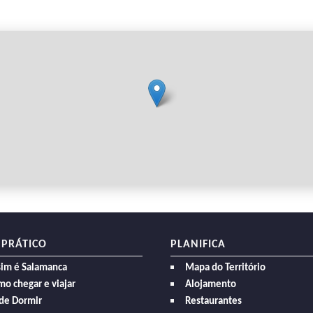
 PRÁTICO
PLANIFICA
sim é Salamanca
Mapa do Território
o chegar e viajar
Alojamento
de Dormir
Restaurantes