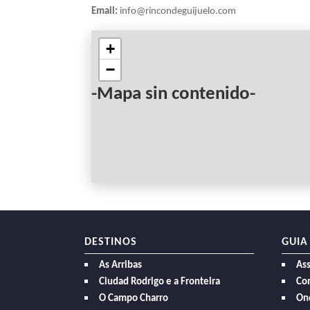
Email:
info@rincondeguijuelo.com
+
−
-Mapa sin contenido-
DESTINOS
GUIA
As Arribas
As
Ciudad Rodrigo e a Fronteira
Com
O Campo Charro
On