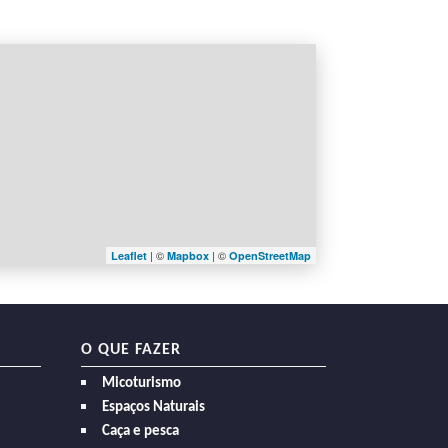
| ©
| ©
Leaflet
Mapbox
OpenStreetMap
O QUE FAZER
Micoturismo
Espaços Naturais
Caça e pesca