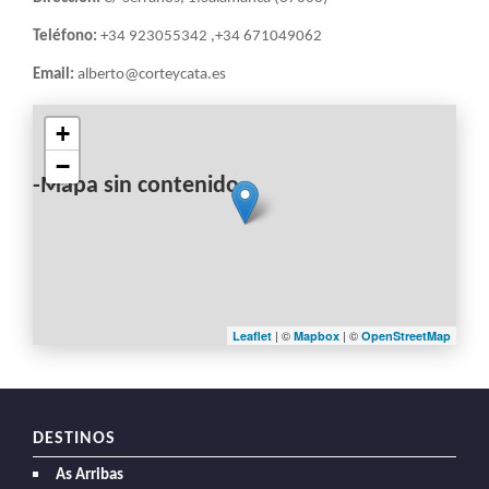
Teléfono:
+34 923055342 ,+34 671049062
Email:
alberto@corteycata.es
+
−
-Mapa sin contenido-
| ©
| ©
Leaflet
Mapbox
OpenStreetMap
DESTINOS
As Arribas