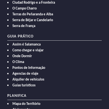
Ciudad Rodrigo e a Fronteira
O Campo Charro
Terras do Peñaranda e Alba
Serra de Béjar e Candelario
Serra de França
GUIA PRÁTICO
Assim é Salamanca
Como chegar e viajar
Onde Dormir
O Clima
Pontos de Informação
Agencias de viaje
Alquiler de vehículos
Guías turísticos
PLANIFICA
Mapa do Território