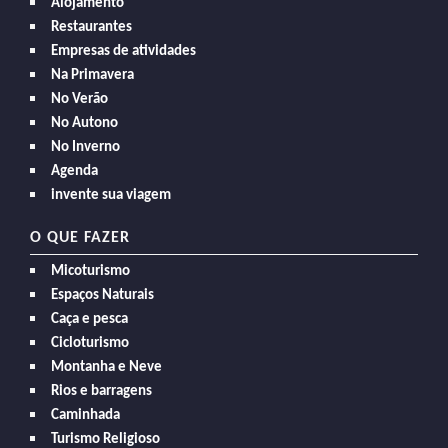
Alojamento
Restaurantes
Empresas de atividades
Na Primavera
No Verão
No Autono
No Inverno
Agenda
invente sua viagem
O QUE FAZER
Micoturismo
Espaços Naturais
Caça e pesca
Cicloturismo
Montanha e Neve
Rios e barragens
Caminhada
Turismo Religioso