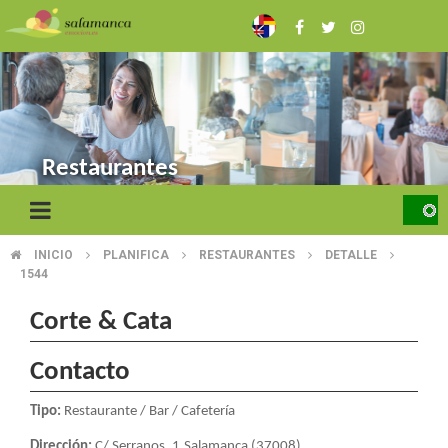
Skip
to
main
content
Restaurantes
INICIO
PLANIFICA
RESTAURANTES
DETALLE
BREADCRUMB
1544
Corte & Cata
Contacto
Tipo:
Restaurante / Bar / Cafetería
Dirección:
C/ Serranos, 1.Salamanca (37008)