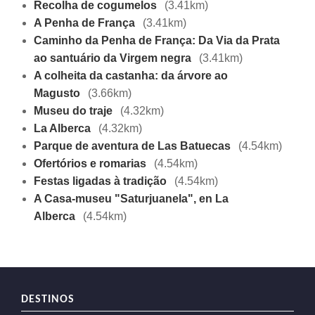
Recolha de cogumelos
(3.41km)
A Penha de França
(3.41km)
Caminho da Penha de França: Da Via da Prata
ao santuário da Virgem negra
(3.41km)
A colheita da castanha: da árvore ao
Magusto
(3.66km)
Museu do traje
(4.32km)
La Alberca
(4.32km)
Parque de aventura de Las Batuecas
(4.54km)
Ofertórios e romarias
(4.54km)
Festas ligadas à tradição
(4.54km)
A Casa-museu "Saturjuanela", en La
Alberca
(4.54km)
DESTINOS