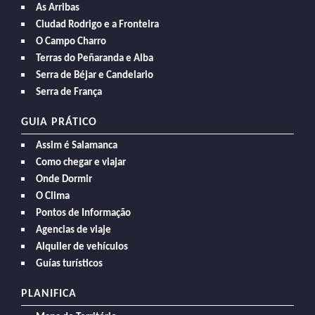
As Arribas
Ciudad Rodrigo e a Fronteira
O Campo Charro
Terras do Peñaranda e Alba
Serra de Béjar e Candelario
Serra de França
GUIA PRÁTICO
Assim é Salamanca
Como chegar e viajar
Onde Dormir
O Clima
Pontos de Informação
Agencias de viaje
Alquiler de vehículos
Guías turísticos
PLANIFICA