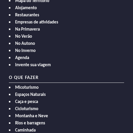
Mapa do Território
Alojamento
Restaurantes
Empresas de atividades
Na Primavera
No Verão
No Autono
No Inverno
Agenda
invente sua viagem
O QUE FAZER
Micoturismo
Espaços Naturais
Caça e pesca
Cicloturismo
Montanha e Neve
Rios e barragens
Caminhada