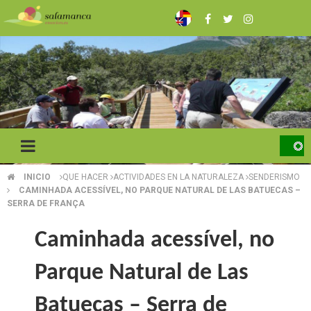
Skip
to
main
content
INICIO
QUE HACER
ACTIVIDADES EN LA NATURALEZA
SENDERISMO
BREADCRUMB
CAMINHADA ACESSÍVEL, NO PARQUE NATURAL DE LAS BATUECAS –
SERRA DE FRANÇA
Caminhada acessível, no
Parque Natural de Las
Batuecas – Serra de