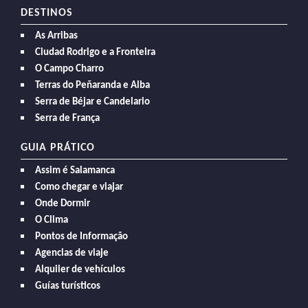
DESTINOS
As Arribas
Ciudad Rodrigo e a Fronteira
O Campo Charro
Terras do Peñaranda e Alba
Serra de Béjar e Candelario
Serra de França
GUIA PRÁTICO
Assim é Salamanca
Como chegar e viajar
Onde Dormir
O Clima
Pontos de Informação
Agencias de viaje
Alquiler de vehículos
Guías turísticos