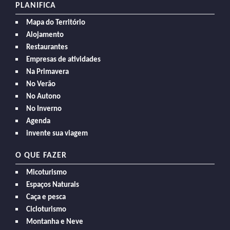
PLANIFICA
Mapa do Território
Alojamento
Restaurantes
Empresas de atividades
Na Primavera
No Verão
No Autono
No Inverno
Agenda
invente sua viagem
O QUE FAZER
Micoturismo
Espaços Naturais
Caça e pesca
Cicloturismo
Montanha e Neve