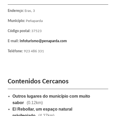
Endereço
:
Eras, 3
Município:
Peñaparda
Código postal:
37523
E-mail:
infoturismo@penaparda.com
Teléfone:
923 486 331
Contenidos Cercanos
Outros lugares do município com muito
sabor
(0.12km)
El Rebollar, um espaço natural
privilegiado
(4.27km)