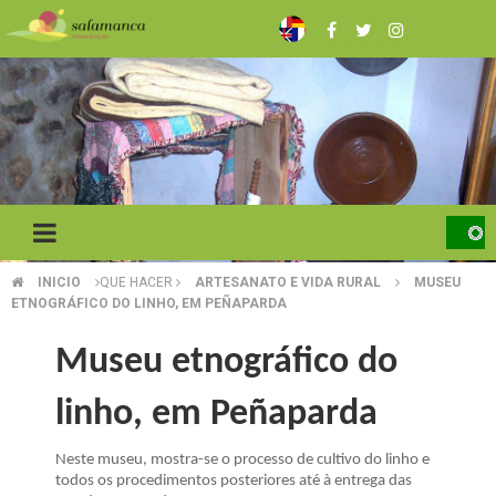
Skip
to
main
content
INICIO
QUE HACER
ARTESANATO E VIDA RURAL
MUSEU
BREADCRUMB
ETNOGRÁFICO DO LINHO, EM PEÑAPARDA
Museu etnográfico do
linho, em Peñaparda
Neste museu, mostra-se o processo de cultivo do linho e
todos os procedimentos posteriores até à entrega das