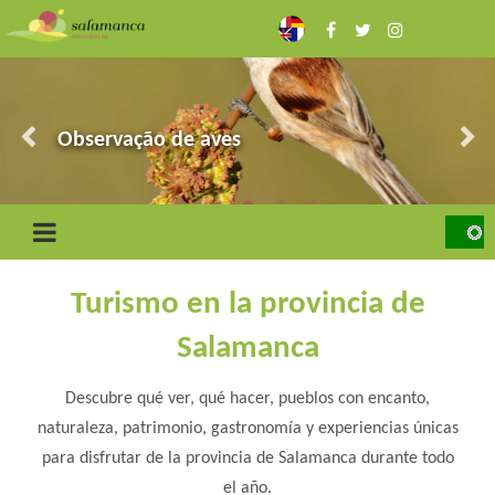
Skip
to
main
content
As Arribas
Ciudad Rodrigo e a Fronteira
Observação de aves
Serra de França
O touro bravo e o montado
Turismo en la provincia de
Salamanca
Descubre qué ver, qué hacer, pueblos con encanto,
naturaleza, patrimonio, gastronomía y experiencias únicas
para disfrutar de la provincia de Salamanca durante todo
el año.