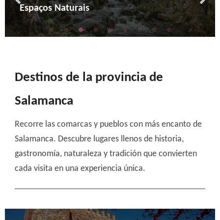
Arqueologia
Cultural
Espaços Naturais
Atividades na Natureza
Enoturismo e Gastronomia
Turismo Religioso
Artesanato e vida rural
Montanha e neve
Cicloturismo
Destinos de la provincia de
Salamanca
Recorre las comarcas y pueblos con más encanto de
Salamanca. Descubre lugares llenos de historia,
gastronomía, naturaleza y tradición que convierten
cada visita en una experiencia única.