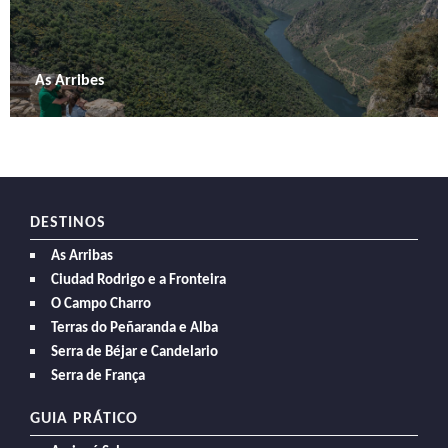
As Arribes
DESTINOS
As Arribas
Ciudad Rodrigo e a Fronteira
O Campo Charro
Terras do Peñaranda e Alba
Serra de Béjar e Candelario
Serra de França
GUIA PRÁTICO