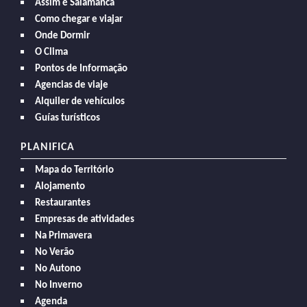
Assim é Salamanca
Como chegar e viajar
Onde Dormir
O Clima
Pontos de Informação
Agencias de viaje
Alquiler de vehículos
Guías turísticos
PLANIFICA
Mapa do Território
Alojamento
Restaurantes
Empresas de atividades
Na Primavera
No Verão
No Autono
No Inverno
Agenda