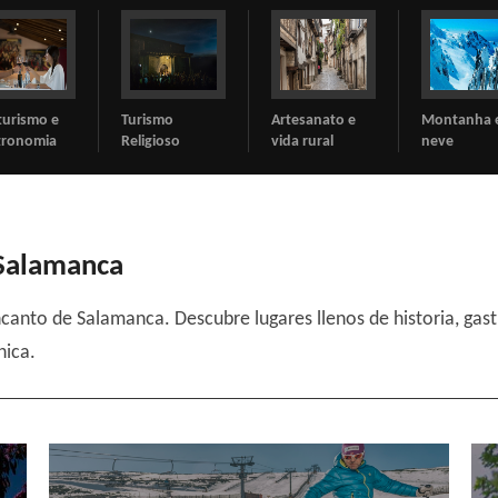
ismo
Artesanato e
Montanha e
Cicloturism
gioso
vida rural
neve
 Salamanca
anto de Salamanca. Descubre lugares llenos de historia, gast
nica.