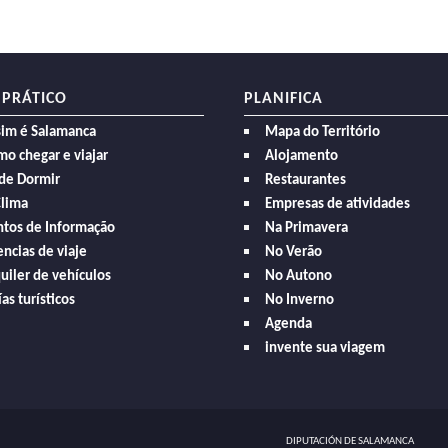
 PRÁTICO
PLANIFICA
sim é Salamanca
Mapa do Território
o chegar e viajar
Alojamento
de Dormir
Restaurantes
Clima
Empresas de atividades
ntos de Informação
Na Primavera
ncias de viaje
No Verão
uiler de vehículos
No Autono
as turísticos
No Inverno
Agenda
invente sua viagem
DIPUTACIÓN DE SALAMANCA