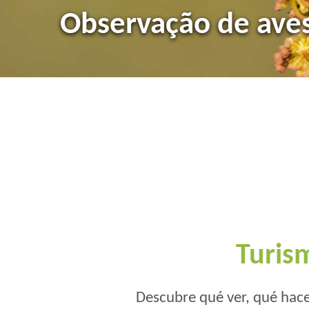
As Arribas
Ciudad Rodrigo e a 
Observação de ave
Serra de França
O touro bravo e o
Turis
Descubre qué ver, qué hace