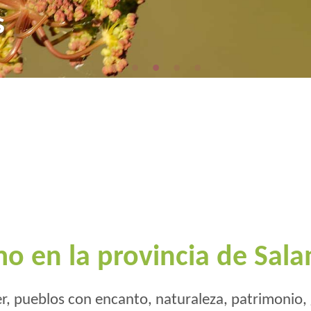
Fronteira
s
 montado
mo en la provincia de Sal
r, pueblos con encanto, naturaleza, patrimonio,