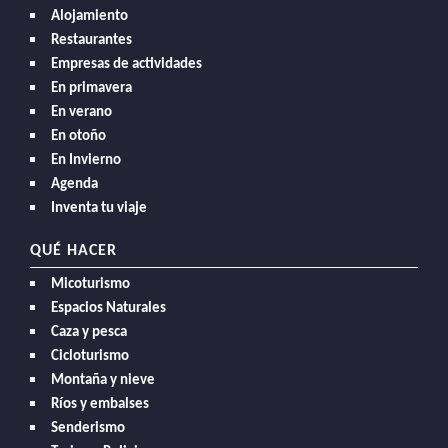
Alojamiento
Restaurantes
Empresas de actividades
En primavera
En verano
En otoño
En Invierno
Agenda
Inventa tu viaje
QUÉ HACER
Micoturismo
Espacios Naturales
Caza y pesca
Cicloturismo
Montaña y nieve
Ríos y embalses
Senderismo