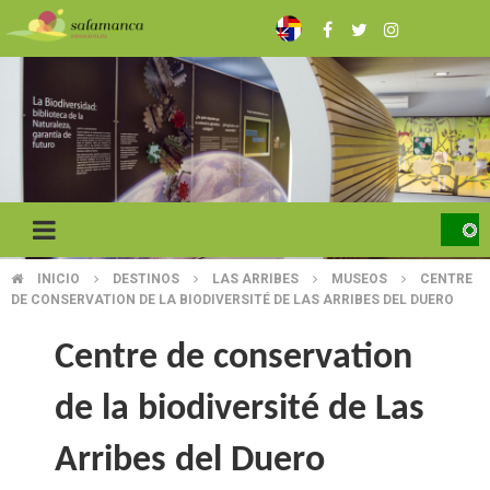
Skip
to
main
content
INICIO
DESTINOS
LAS ARRIBES
MUSEOS
CENTRE
BREADCRUMB
DE CONSERVATION DE LA BIODIVERSITÉ DE LAS ARRIBES DEL DUERO
Centre de conservation
de la biodiversité de Las
Arribes del Duero