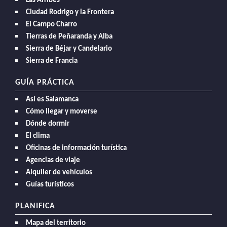
Las Arribes
Ciudad Rodrigo y la Frontera
El Campo Charro
Tierras de Peñaranda y Alba
Sierra de Béjar y Candelario
Sierra de Francia
GUÍA PRÁCTICA
Así es Salamanca
Cómo llegar y moverse
Dónde dormir
El clima
Oficinas de información turística
Agencias de viaje
Alquiler de vehículos
Guías turísticos
PLANIFICA
Mapa del territorio