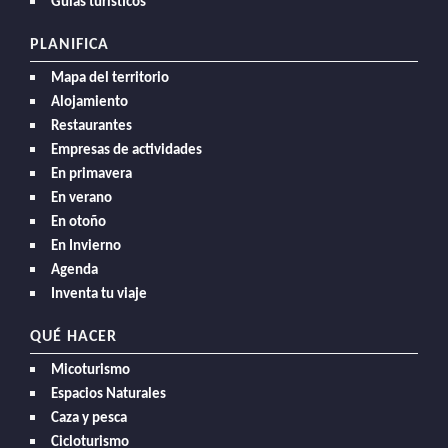
Guías turísticos
PLANIFICA
Mapa del territorio
Alojamiento
Restaurantes
Empresas de actividades
En primavera
En verano
En otoño
En Invierno
Agenda
Inventa tu viaje
QUÉ HACER
Micoturismo
Espacios Naturales
Caza y pesca
Cicloturismo