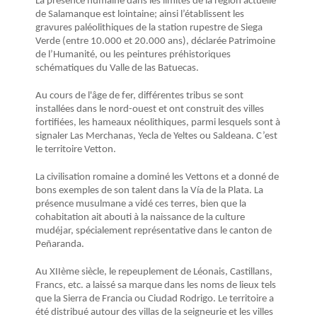
La présence humaine dans les limites de la région actuelle
de Salamanque est lointaine; ainsi l’établissent les
gravures paléolithiques de la station rupestre de Siega
Verde (entre 10.000 et 20.000 ans), déclarée Patrimoine
de l’Humanité, ou les peintures préhistoriques
schématiques du Valle de las Batuecas.
Au cours de l'âge de fer, différentes tribus se sont
installées dans le nord-ouest et ont construit des villes
fortifiées, les hameaux néolithiques, parmi lesquels sont à
signaler Las Merchanas, Yecla de Yeltes ou Saldeana. C’est
le territoire Vetton.
La civilisation romaine a dominé les Vettons et a donné de
bons exemples de son talent dans la Vía de la Plata. La
présence musulmane a vidé ces terres, bien que la
cohabitation ait abouti à la naissance de la culture
mudéjar, spécialement représentative dans le canton de
Peñaranda.
Au XIIème siècle, le repeuplement de Léonais, Castillans,
Francs, etc. a laissé sa marque dans les noms de lieux tels
que la Sierra de Francia ou Ciudad Rodrigo. Le territoire a
été distribué autour des villas de la seigneurie et les villes