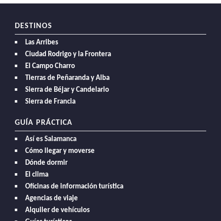
DESTINOS
Las Arribes
Ciudad Rodrigo y la Frontera
El Campo Charro
Tierras de Peñaranda y Alba
Sierra de Béjar y Candelario
Sierra de Francia
GUÍA PRÁCTICA
Así es Salamanca
Cómo llegar y moverse
Dónde dormir
El clima
Oficinas de información turística
Agencias de viaje
Alquiler de vehículos