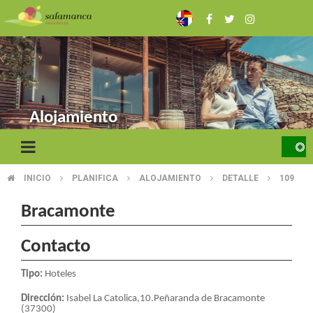
Skip
to
main
content
Alojamiento
INICIO
PLANIFICA
ALOJAMIENTO
DETALLE
109
BREADCRUMB
Bracamonte
Contacto
Tipo:
Hoteles
Dirección:
Isabel La Catolica,10.Peñaranda de Bracamonte
(37300)