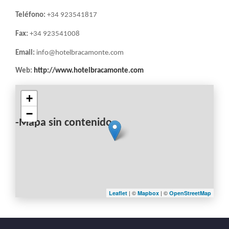
Teléfono:
+34 923541817
Fax:
+34 923541008
Email:
info@hotelbracamonte.com
Web:
http://www.hotelbracamonte.com
+
−
-Mapa sin contenido-
| ©
| ©
Leaflet
Mapbox
OpenStreetMap