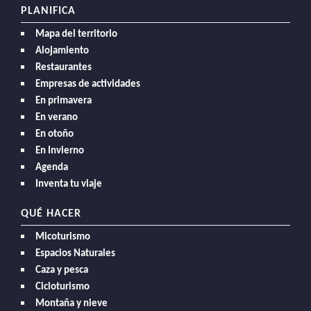
PLANIFICA
Mapa del territorio
Alojamiento
Restaurantes
Empresas de actividades
En primavera
En verano
En otoño
En Invierno
Agenda
Inventa tu viaje
QUÉ HACER
Micoturismo
Espacios Naturales
Caza y pesca
Cicloturismo
Montaña y nieve