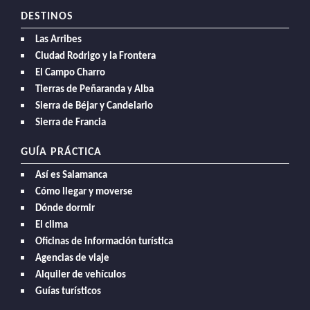
DESTINOS
Las Arribes
Ciudad Rodrigo y la Frontera
El Campo Charro
Tierras de Peñaranda y Alba
Sierra de Béjar y Candelario
Sierra de Francia
GUÍA PRÁCTICA
Así es Salamanca
Cómo llegar y moverse
Dónde dormir
El clima
Oficinas de información turística
Agencias de viaje
Alquiler de vehículos
Guías turísticos