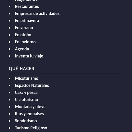
Restaurantes
Empresas de actividades
En primavera
En verano
En otoño
En Invierno
Agenda
Inventa tu viaje
QUÉ HACER
Micoturismo
Espacios Naturales
Caza y pesca
Cicloturismo
Montaña y nieve
Ríos y embalses
Senderismo
Turismo Religioso