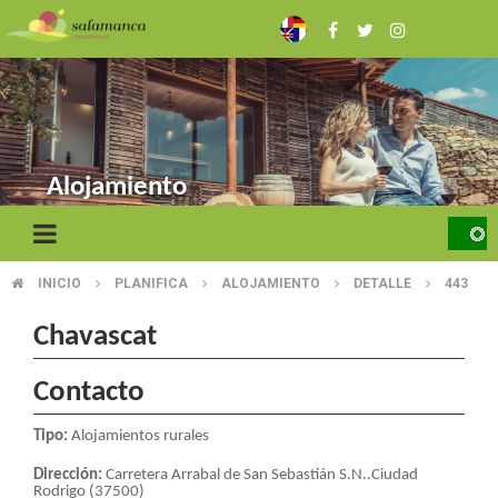
Skip
to
main
content
Alojamiento
INICIO
PLANIFICA
ALOJAMIENTO
DETALLE
443
BREADCRUMB
Chavascat
Contacto
Tipo:
Alojamientos rurales
Dirección:
Carretera Arrabal de San Sebastián S.N..Ciudad
Rodrigo (37500)