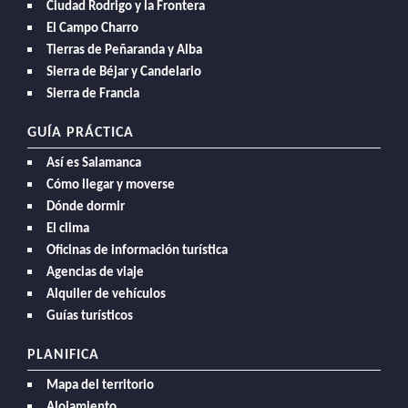
Ciudad Rodrigo y la Frontera
El Campo Charro
Tierras de Peñaranda y Alba
Sierra de Béjar y Candelario
Sierra de Francia
GUÍA PRÁCTICA
Así es Salamanca
Cómo llegar y moverse
Dónde dormir
El clima
Oficinas de información turística
Agencias de viaje
Alquiler de vehículos
Guías turísticos
PLANIFICA
Mapa del territorio
Alojamiento