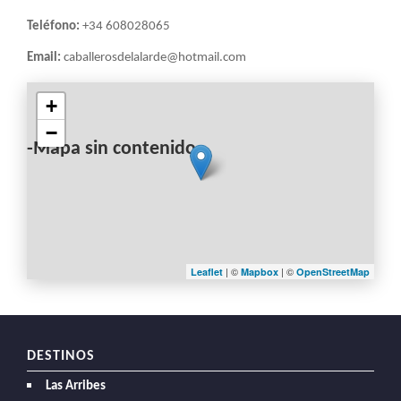
Teléfono:
+34 608028065
Email:
caballerosdelalarde@hotmail.com
+
−
-Mapa sin contenido-
| ©
| ©
Leaflet
Mapbox
OpenStreetMap
DESTINOS
Las Arribes