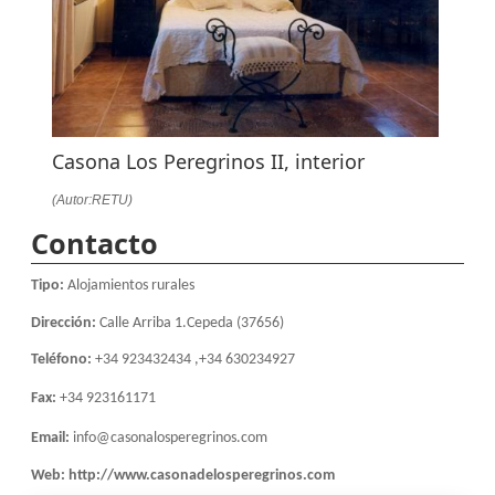
Casona Los Peregrinos II, interior
(Autor:RETU)
Contacto
Tipo:
Alojamientos rurales
Dirección:
Calle Arriba 1.Cepeda (37656)
Teléfono:
+34 923432434 ,+34 630234927
Fax:
+34 923161171
Email:
info@casonalosperegrinos.com
Web:
http://www.casonadelosperegrinos.com