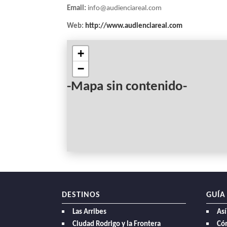
Email:
info@audienciareal.com
Web:
http://www.audienciareal.com
+
−
-Mapa sin contenido-
DESTINOS
GUÍA
Las Arribes
Así
Ciudad Rodrigo y la Frontera
Có