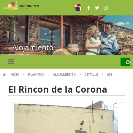
Skip
to
main
content
Alojamiento
INICIO
PLANIFICA
ALOJAMIENTO
DETALLE
635
BREADCRUMB
El Rincon de la Corona