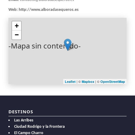
Web:
http://www.alboradasequeros.es
+
−
-Mapa sin contenido-
| ©
| ©
Leaflet
Mapbox
OpenStreetMap
DESTINOS
Las Arribes
Ciudad Rodrigo y la Frontera
El Campo Charro