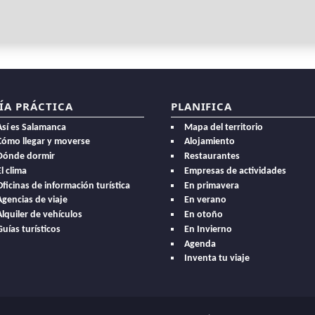
ÍA PRÁCTICA
PLANIFICA
Así es Salamanca
Mapa del territorio
Cómo llegar y moverse
Alojamiento
Dónde dormir
Restaurantes
l clima
Empresas de actividades
Oficinas de información turística
En primavera
Agencias de viaje
En verano
Alquiler de vehículos
En otoño
Guías turísticos
En Invierno
Agenda
Inventa tu viaje