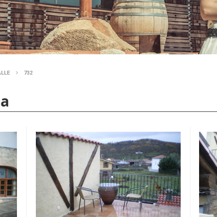
ALLE
732
ta