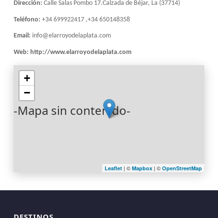
Dirección:
Calle Salas Pombo 17.Calzada de Béjar, La (37714)
Teléfono:
+34 699922417 ,+34 650148358
Email:
info@elarroyodelaplata.com
Web:
http://www.elarroyodelaplata.com
+
−
-Mapa sin contenido-
| ©
| ©
Leaflet
Mapbox
OpenStreetMap
DESTINOS