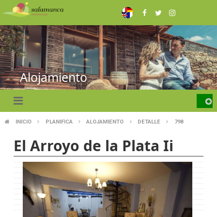
Skip
to
main
content
Alojamiento
INICIO
PLANIFICA
ALOJAMIENTO
DETALLE
798
BREADCRUMB
El Arroyo de la Plata Ii