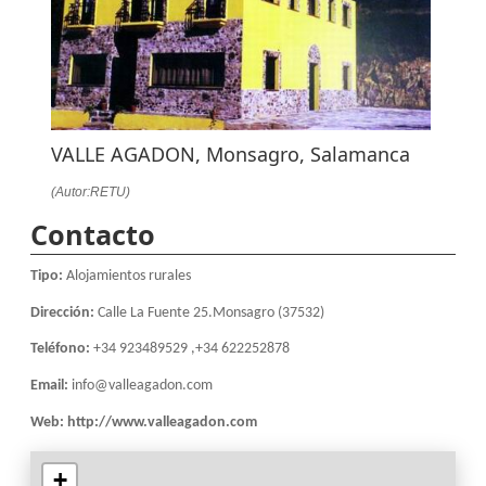
VALLE AGADON, Monsagro, Salamanca
(Autor:RETU)
Contacto
Tipo:
Alojamientos rurales
Dirección:
Calle La Fuente 25.Monsagro (37532)
Teléfono:
+34 923489529 ,+34 622252878
Email:
info@valleagadon.com
Web:
http://www.valleagadon.com
+