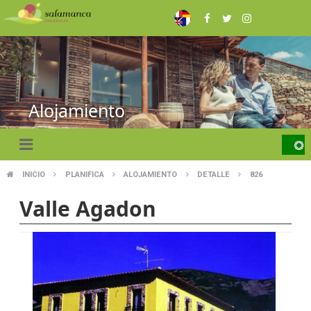
Skip
to
main
content
Alojamiento
INICIO
PLANIFICA
ALOJAMIENTO
DETALLE
826
BREADCRUMB
Valle Agadon