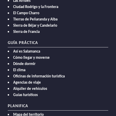
Las Arribes
Ciudad Rodrigo y la Frontera
El Campo Charro
Tierras de Peñaranda y Alba
Sierra de Béjar y Candelario
Sierra de Francia
GUÍA PRÁCTICA
Así es Salamanca
Cómo llegar y moverse
Dónde dormir
El clima
Oficinas de información turística
Agencias de viaje
Alquiler de vehículos
Guías turísticos
PLANIFICA
Mapa del territorio