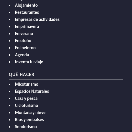
Alojamiento
Restaurantes
Empresas de actividades
En primavera
En verano
En otoño
En Invierno
Agenda
Inventa tu viaje
QUÉ HACER
Micoturismo
Espacios Naturales
Caza y pesca
Cicloturismo
Montaña y nieve
Ríos y embalses
Senderismo