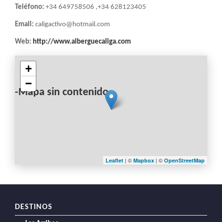
Teléfono:
+34 649758506 ,+34 628123405
Email:
caligactivo@hotmail.com
Web:
http://www.alberguecaliga.com
+
−
-Mapa sin contenido-
| ©
| ©
Leaflet
Mapbox
OpenStreetMap
DESTINOS