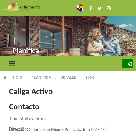
Skip
to
main
content
Planifica
INICIO
PLANIFICA
DETALLE
1564
BREADCRUMB
Caliga Activo
Contacto
Tipo:
Multiaventura
Dirección:
Colonia San Miguel.Peñacaballera (37727)