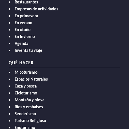
Restaurantes
Empresas de actividades
En primavera
En verano
En otoño
En Invierno
Agenda
Inventa tu viaje
QUÉ HACER
Micoturismo
Espacios Naturales
Caza y pesca
Cicloturismo
Montaña y nieve
Ríos y embalses
Senderismo
Turismo Religioso
Enoturismo