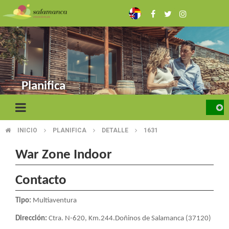
Skip
to
main
content
Planifica
INICIO
PLANIFICA
DETALLE
1631
BREADCRUMB
War Zone Indoor
Contacto
Tipo:
Multiaventura
Dirección:
Ctra. N-620, Km.244.Doñinos de Salamanca (37120)