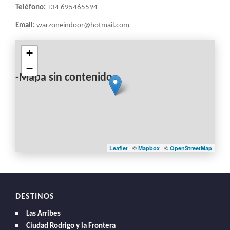
Teléfono:
+34 695465594
Email:
warzoneindoor@hotmail.com
+
−
-Mapa sin contenido-
| ©
| ©
Leaflet
Mapbox
OpenStreetMap
DESTINOS
Las Arribes
Ciudad Rodrigo y la Frontera