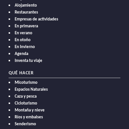
Alojamiento
Restaurantes
Empresas de actividades
En primavera
En verano
En otoño
En Invierno
Agenda
Inventa tu viaje
QUÉ HACER
Micoturismo
Espacios Naturales
Caza y pesca
Cicloturismo
Montaña y nieve
Ríos y embalses
Senderismo