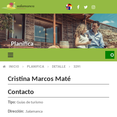
Skip
to
main
content
Planifica
INICIO
PLANIFICA
DETALLE
3291
BREADCRUMB
Cristina Marcos Maté
Contacto
Tipo:
Guías de turismo
Dirección:
.Salamanca