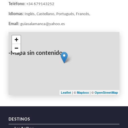
Teléfono:
+34 679143252
Idiomas:
Inglés, Castellano, Portugués, Francés,
Email:
guiasalamanca@yahoo.es
+
−
-Mapa sin contenido-
| ©
| ©
Leaflet
Mapbox
OpenStreetMap
DESTINOS