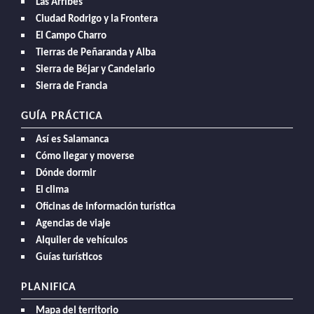
Las Arribes
Ciudad Rodrigo y la Frontera
El Campo Charro
Tierras de Peñaranda y Alba
Sierra de Béjar y Candelario
Sierra de Francia
GUÍA PRÁCTICA
Así es Salamanca
Cómo llegar y moverse
Dónde dormir
El clima
Oficinas de información turística
Agencias de viaje
Alquiler de vehículos
Guías turísticos
PLANIFICA
Mapa del territorio