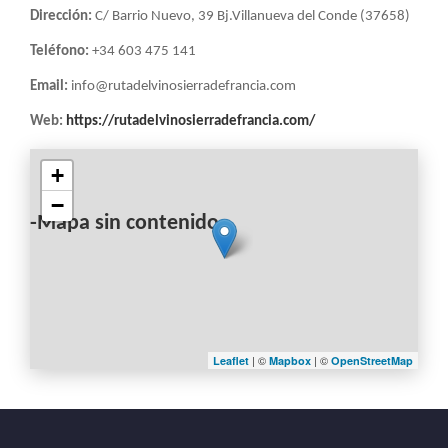
Dirección:
C/ Barrio Nuevo, 39 Bj.Villanueva del Conde (37658)
Teléfono:
+34 603 475 141
Email:
info@rutadelvinosierradefrancia.com
Web:
https://rutadelvinosierradefrancia.com/
+
−
-Mapa sin contenido-
| ©
| ©
Leaflet
Mapbox
OpenStreetMap