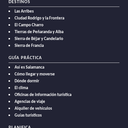
DESTINOS
Las Arribes
Ciudad Rodrigo y la Frontera
El Campo Charro
Tierras de Peñaranda y Alba
Sierra de Béjar y Candelario
Sierra de Francia
GUÍA PRÁCTICA
Así es Salamanca
Cómo llegar y moverse
Dónde dormir
El clima
Oficinas de información turística
Agencias de viaje
Alquiler de vehículos
Guías turísticos
PLANIFICA