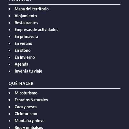
Mapa del territorio
Alojamiento
Restaurantes
Empresas de actividades
En primavera
En verano
En otoño
En Invierno
Agenda
Inventa tu viaje
QUÉ HACER
Micoturismo
Espacios Naturales
Caza y pesca
Cicloturismo
Montaña y nieve
Ríos y embalses