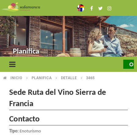
Skip
to
main
content
Planifica
INICIO
PLANIFICA
DETALLE
3465
BREADCRUMB
Sede Ruta del Vino Sierra de
Francia
Contacto
Tipo:
Enoturismo