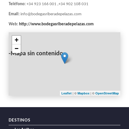
Teléfono:
+34 923 166 001 ,+34 902 108 031
Email:
info@bodegasriberadepelazas.com
Web:
http://www.bodegasriberadepelazas.com
+
−
-Mapa sin contenido-
| ©
| ©
Leaflet
Mapbox
OpenStreetMap
DESTINOS