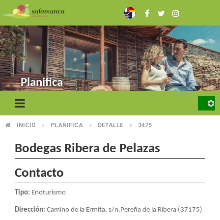
Skip
to
main
content
Planifica
INICIO
PLANIFICA
DETALLE
3475
BREADCRUMB
Bodegas Ribera de Pelazas
Contacto
Tipo:
Enoturismo
Dirección:
Camino de la Ermita, s/n.Pereña de la Ribera (37175)