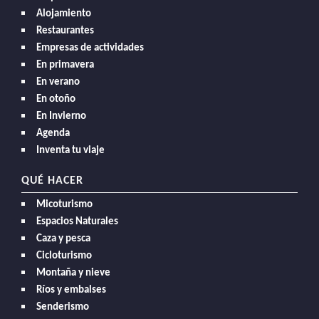
Alojamiento
Restaurantes
Empresas de actividades
En primavera
En verano
En otoño
En Invierno
Agenda
Inventa tu viaje
QUÉ HACER
Micoturismo
Espacios Naturales
Caza y pesca
Cicloturismo
Montaña y nieve
Ríos y embalses
Senderismo