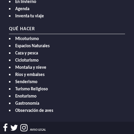
En Invierno
Agenda
Inventa tu viaje
QUÉ HACER
Micoturismo
Espacios Naturales
Caza y pesca
Cicloturismo
Montaña y nieve
Ríos y embalses
Senderismo
Turismo Religioso
Enoturismo
Gastronomía
Observación de aves
AVISO LEGAL