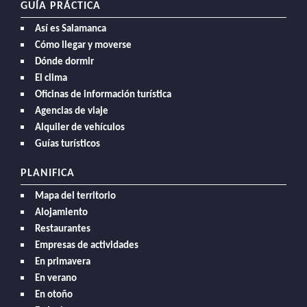
GUÍA PRÁCTICA
Así es Salamanca
Cómo llegar y moverse
Dónde dormir
El clima
Oficinas de información turística
Agencias de viaje
Alquiler de vehículos
Guías turísticos
PLANIFICA
Mapa del territorio
Alojamiento
Restaurantes
Empresas de actividades
En primavera
En verano
En otoño