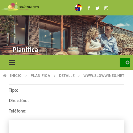
Skip
to
main
content
Planifica
INICIO
PLANIFICA
DETALLE
WWW.SLOWWINES.NET
BREADCRUMB
Tipo:
Dirección:
.
Teléfono: