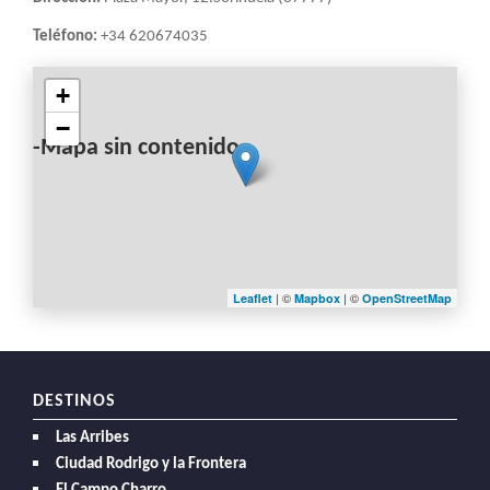
Teléfono:
+34 620674035
+
−
-Mapa sin contenido-
| ©
| ©
Leaflet
Mapbox
OpenStreetMap
DESTINOS
Las Arribes
Ciudad Rodrigo y la Frontera