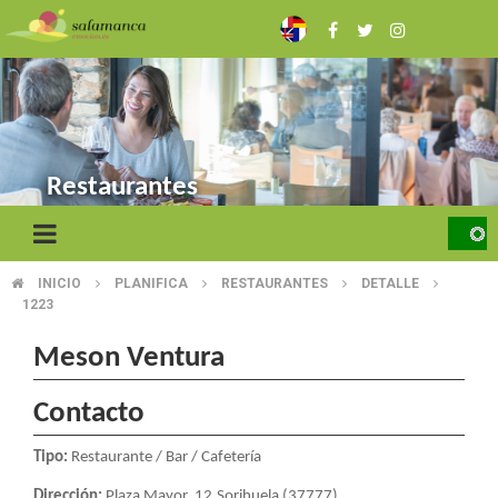
Skip
to
main
content
Restaurantes
INICIO
PLANIFICA
RESTAURANTES
DETALLE
BREADCRUMB
1223
Meson Ventura
Contacto
Tipo:
Restaurante / Bar / Cafetería
Dirección:
Plaza Mayor, 12.Sorihuela (37777)