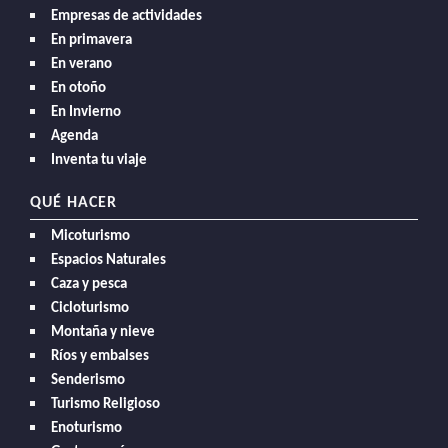
Empresas de actividades
En primavera
En verano
En otoño
En Invierno
Agenda
Inventa tu viaje
QUÉ HACER
Micoturismo
Espacios Naturales
Caza y pesca
Cicloturismo
Montaña y nieve
Ríos y embalses
Senderismo
Turismo Religioso
Enoturismo