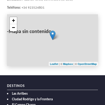
Teléfono:
+34 923524801
+
−
-Mapa sin contenido-
| ©
| ©
Leaflet
Mapbox
OpenStreetMap
DESTINOS
Las Arribes
Ciudad Rodrigo y la Frontera