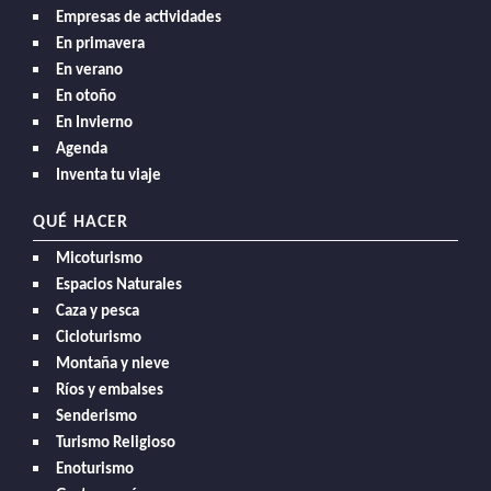
Empresas de actividades
En primavera
En verano
En otoño
En Invierno
Agenda
Inventa tu viaje
QUÉ HACER
Micoturismo
Espacios Naturales
Caza y pesca
Cicloturismo
Montaña y nieve
Ríos y embalses
Senderismo
Turismo Religioso
Enoturismo