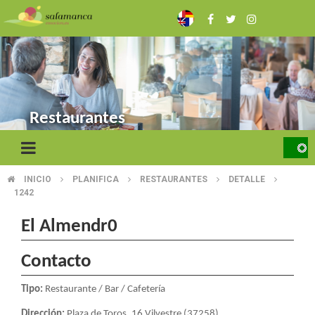
Skip
to
main
content
Restaurantes
INICIO
PLANIFICA
RESTAURANTES
DETALLE
BREADCRUMB
1242
El Almendr0
Contacto
Tipo:
Restaurante / Bar / Cafetería
Dirección:
Plaza de Toros, 16.Vilvestre (37258)