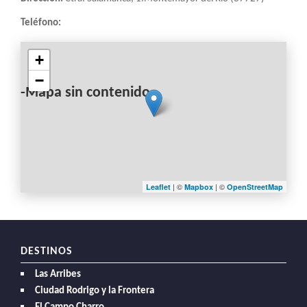
Teléfono:
+
−
-Mapa sin contenido-
| ©
| ©
Leaflet
Mapbox
OpenStreetMap
DESTINOS
Las Arribes
Ciudad Rodrigo y la Frontera