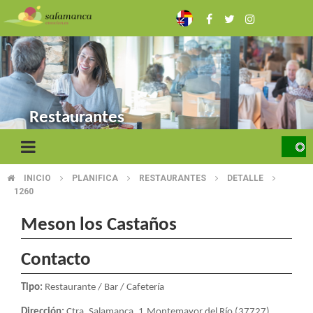
Skip
to
main
content
Restaurantes
INICIO
PLANIFICA
RESTAURANTES
DETALLE
BREADCRUMB
1260
Meson los Castaños
Contacto
Tipo:
Restaurante / Bar / Cafetería
Dirección:
Ctra. Salamanca, 1.Montemayor del Río (37727)