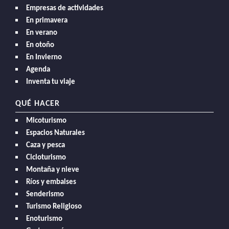
Empresas de actividades
En primavera
En verano
En otoño
En Invierno
Agenda
Inventa tu viaje
QUÉ HACER
Micoturismo
Espacios Naturales
Caza y pesca
Cicloturismo
Montaña y nieve
Ríos y embalses
Senderismo
Turismo Religioso
Enoturismo