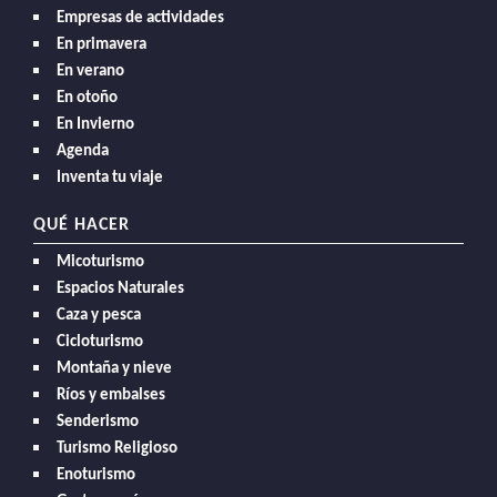
Empresas de actividades
En primavera
En verano
En otoño
En Invierno
Agenda
Inventa tu viaje
QUÉ HACER
Micoturismo
Espacios Naturales
Caza y pesca
Cicloturismo
Montaña y nieve
Ríos y embalses
Senderismo
Turismo Religioso
Enoturismo