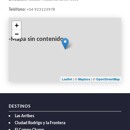
Teléfono:
+34 923123978
+
−
-Mapa sin contenido-
| ©
| ©
Leaflet
Mapbox
OpenStreetMap
DESTINOS
Las Arribes
Ciudad Rodrigo y la Frontera