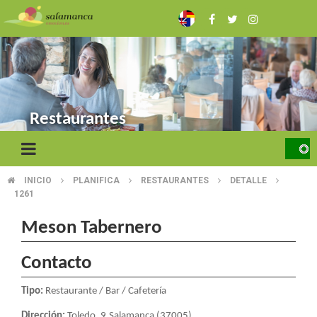
Skip
to
main
content
Restaurantes
INICIO
PLANIFICA
RESTAURANTES
DETALLE
BREADCRUMB
1261
Meson Tabernero
Contacto
Tipo:
Restaurante / Bar / Cafetería
Dirección:
Toledo, 9.Salamanca (37005)