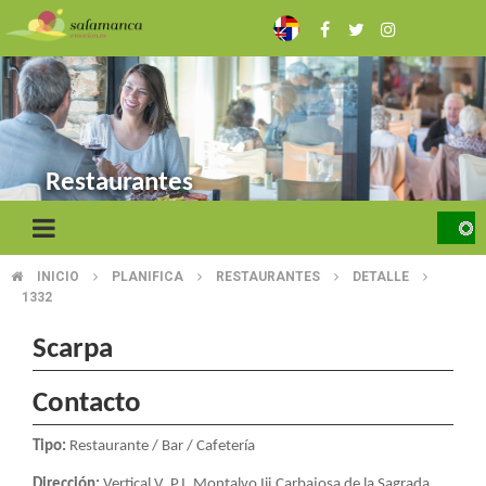
Skip
to
main
content
Restaurantes
INICIO
PLANIFICA
RESTAURANTES
DETALLE
BREADCRUMB
1332
Scarpa
Contacto
Tipo:
Restaurante / Bar / Cafetería
Dirección:
Vertical V, P.I. Montalvo Iii.Carbajosa de la Sagrada