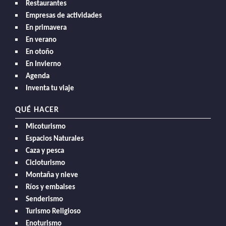
Restaurantes
Empresas de actividades
En primavera
En verano
En otoño
En Invierno
Agenda
Inventa tu viaje
QUÉ HACER
Micoturismo
Espacios Naturales
Caza y pesca
Cicloturismo
Montaña y nieve
Ríos y embalses
Senderismo
Turismo Religioso
Enoturismo