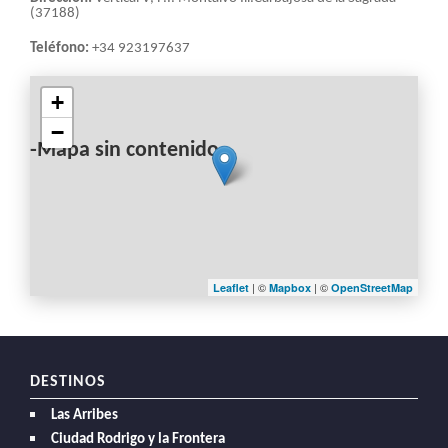
(37188)
Teléfono:
+34 923197637
+
−
-Mapa sin contenido-
| ©
| ©
Leaflet
Mapbox
OpenStreetMap
DESTINOS
Las Arribes
Ciudad Rodrigo y la Frontera