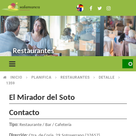
Skip
to
main
content
Restaurantes
INICIO
PLANIFICA
RESTAURANTES
DETALLE
BREADCRUMB
1359
El Mirador del Soto
Contacto
Tipo:
Restaurante / Bar / Cafetería
Dirección:
Ctra. de Coria, 29.Sotoserrano (37657)