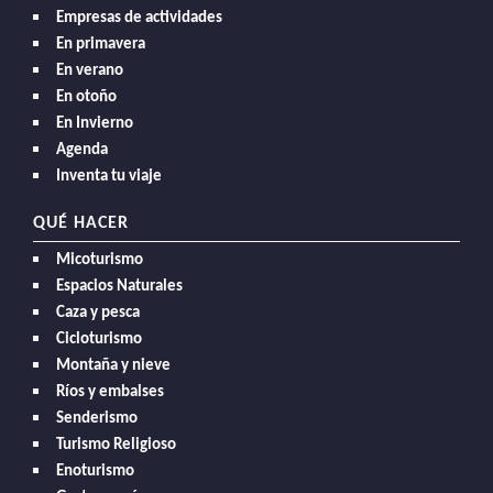
Empresas de actividades
En primavera
En verano
En otoño
En Invierno
Agenda
Inventa tu viaje
QUÉ HACER
Micoturismo
Espacios Naturales
Caza y pesca
Cicloturismo
Montaña y nieve
Ríos y embalses
Senderismo
Turismo Religioso
Enoturismo