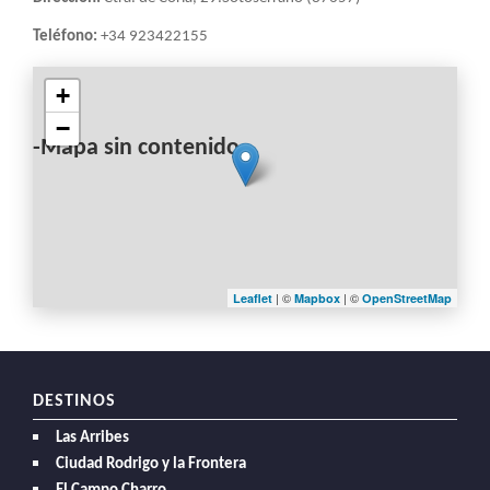
Teléfono:
+34 923422155
+
−
-Mapa sin contenido-
| ©
| ©
Leaflet
Mapbox
OpenStreetMap
DESTINOS
Las Arribes
Ciudad Rodrigo y la Frontera