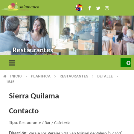
Skip
to
main
content
Restaurantes
INICIO
PLANIFICA
RESTAURANTES
DETALLE
BREADCRUMB
1545
Sierra Quilama
Contacto
Tipo:
Restaurante / Bar / Cafetería
Dirección:
Paraje Los Perales S/N.San Miguel de Valero (37763)