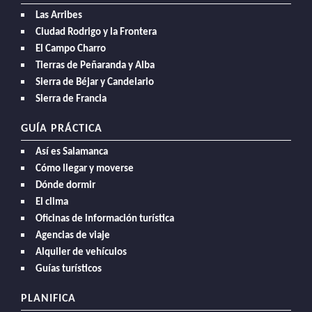
Las Arribes
Ciudad Rodrigo y la Frontera
El Campo Charro
Tierras de Peñaranda y Alba
Sierra de Béjar y Candelario
Sierra de Francia
GUÍA PRÁCTICA
Así es Salamanca
Cómo llegar y moverse
Dónde dormir
El clima
Oficinas de información turística
Agencias de viaje
Alquiler de vehículos
Guías turísticos
PLANIFICA