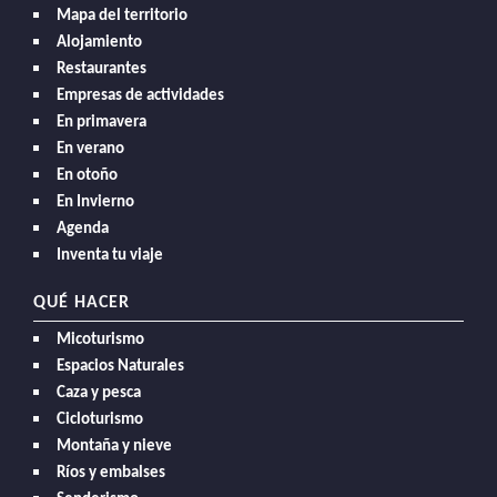
Mapa del territorio
Alojamiento
Restaurantes
Empresas de actividades
En primavera
En verano
En otoño
En Invierno
Agenda
Inventa tu viaje
QUÉ HACER
Micoturismo
Espacios Naturales
Caza y pesca
Cicloturismo
Montaña y nieve
Ríos y embalses