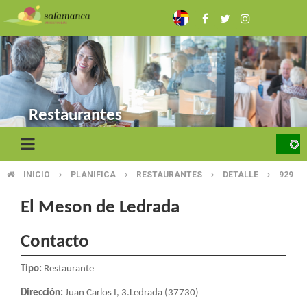
Skip
to
main
content
Restaurantes
INICIO
PLANIFICA
RESTAURANTES
DETALLE
929
BREADCRUMB
El Meson de Ledrada
Contacto
Tipo:
Restaurante
Dirección:
Juan Carlos I, 3.Ledrada (37730)