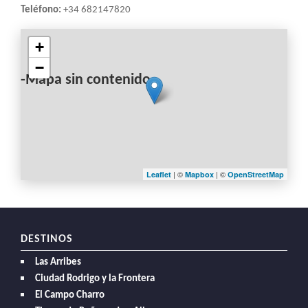
Teléfono:
+34 682147820
+
−
-Mapa sin contenido-
| ©
| ©
Leaflet
Mapbox
OpenStreetMap
DESTINOS
Las Arribes
Ciudad Rodrigo y la Frontera
El Campo Charro