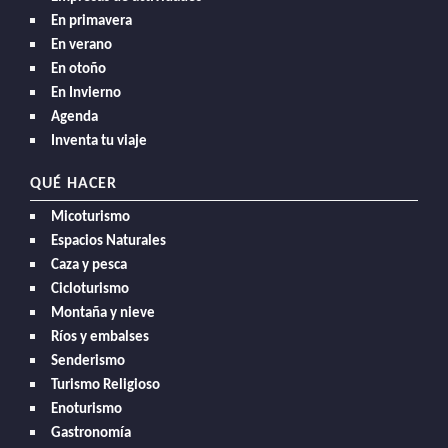
En primavera
En verano
En otoño
En Invierno
Agenda
Inventa tu viaje
QUÉ HACER
Micoturismo
Espacios Naturales
Caza y pesca
Cicloturismo
Montaña y nieve
Ríos y embalses
Senderismo
Turismo Religioso
Enoturismo
Gastronomía