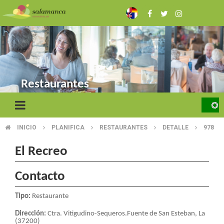
Skip
to
main
content
Restaurantes
INICIO
PLANIFICA
RESTAURANTES
DETALLE
978
BREADCRUMB
El Recreo
Contacto
Tipo:
Restaurante
Dirección:
Ctra. Vitigudino-Sequeros.Fuente de San Esteban, La
(37200)