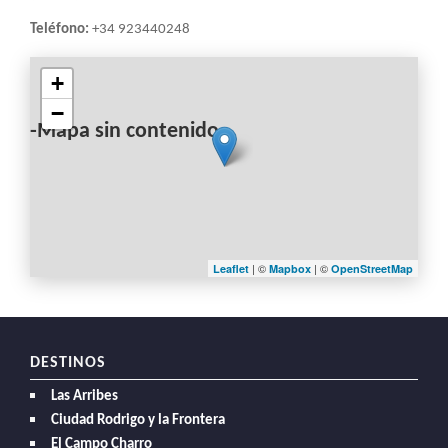
Teléfono:
+34 923440248
+
−
-Mapa sin contenido-
| ©
| ©
Leaflet
Mapbox
OpenStreetMap
DESTINOS
Las Arribes
Ciudad Rodrigo y la Frontera
El Campo Charro