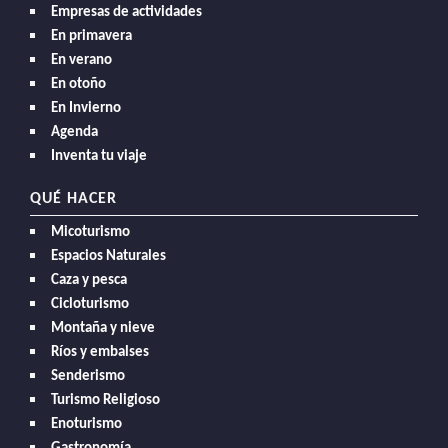
Empresas de actividades
En primavera
En verano
En otoño
En Invierno
Agenda
Inventa tu viaje
QUÉ HACER
Micoturismo
Espacios Naturales
Caza y pesca
Cicloturismo
Montaña y nieve
Ríos y embalses
Senderismo
Turismo Religioso
Enoturismo