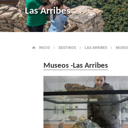
Las Arribes
INICIO
DESTINOS
LAS ARRIBES
MUSEO
BREADCRUMB
Museos -Las Arribes