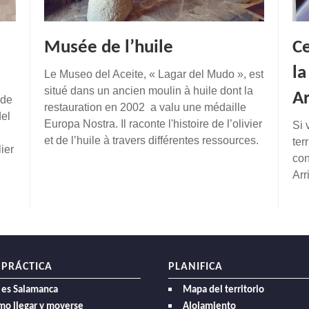
Musée de l’huile
Ce
la
Le Museo del Aceite, « Lagar del Mudo », est
situé dans un ancien moulin à huile dont la
Ar
 de
restauration en 2002 a valu une médaille
del
Europa Nostra. Il raconte l'histoire de l’olivier
Si 
et de l’huile à travers différentes ressources.
ter
ier
con
Arr
 PRÁCTICA
PLANIFICA
 es Salamanca
Mapa del territorio
mo llegar y moverse
Alojamiento