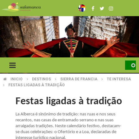
Skip
to
main
content
INICIO
DESTINOS
SIERRA DE FRANCIA
TE INTERESA
BREADCRUMB
FESTAS LIGADAS À TRADIÇÃO
Festas ligadas à tradição
La Alberca é sinónimo de tradição: nas ruas e nos seus
recantos, nas casas de entramado serrano e nas suas
arraigadas tradições. Neste calendário festivo, destacam-
se duas celebrações: o Ofertório e a Loa, declaradas de
interesse turístico nacional.