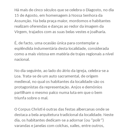
Há mais de cinco séculos que se celebra o Diagosto, no dia
15 de Agosto, em homenagem à Nossa Senhora da
Assunção. Na bela praça maior, mordomos e habitantes
realizam oferendas e danças ao redor da imagem da
Virgem, trajados com as suas belas vestes e joalharia.
É, de facto, uma ocasião única para contemplar a
esplêndida indumentária desta localidade, considerada
como a mais vistosa em matéria de trajes regionais a nível
nacional.
No dia seguinte, ao lado do átrio da Igreja, celebra-se a
Loa. Trata-se de um auto sacramental, de origem
medieval, no qual os habitantes da localidade são os
protagonistas da representação. Anjos e demónios
partilham o mesmo palco numa luta em que o bem
triunfa sobre o mal.
O Corpus Christi é outras das festas albercanas onde se
destaca a bela arquitetura tradicional da localidade. Neste
dia, os habitantes dedicam-se a adornar (ou “polir”)
varandas e janelas com colchas, xailes, entre outros,