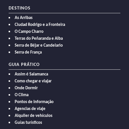
DESTINOS
As Arribas
Ciudad Rodrigo e a Fronteira
O Campo Charro
Terras do Peñaranda e Alba
Serra de Béjar e Candelario
Serra de França
GUIA PRÁTICO
Assim é Salamanca
Como chegar e viajar
Onde Dormir
O Clima
Pontos de Informação
Agencias de viaje
Alquiler de vehículos
Guías turísticos