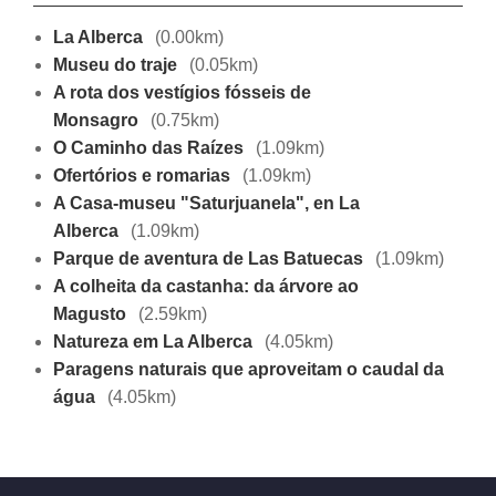
La Alberca
(0.00km)
Museu do traje
(0.05km)
A rota dos vestígios fósseis de
Monsagro
(0.75km)
O Caminho das Raízes
(1.09km)
Ofertórios e romarias
(1.09km)
A Casa-museu "Saturjuanela", en La
Alberca
(1.09km)
Parque de aventura de Las Batuecas
(1.09km)
A colheita da castanha: da árvore ao
Magusto
(2.59km)
Natureza em La Alberca
(4.05km)
Paragens naturais que aproveitam o caudal da
água
(4.05km)