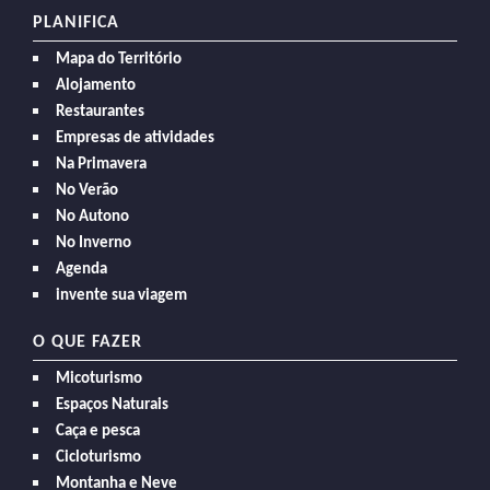
PLANIFICA
Mapa do Território
Alojamento
Restaurantes
Empresas de atividades
Na Primavera
No Verão
No Autono
No Inverno
Agenda
invente sua viagem
O QUE FAZER
Micoturismo
Espaços Naturais
Caça e pesca
Cicloturismo
Montanha e Neve