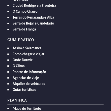
Ciudad Rodrigo e a Fronteira
O Campo Charro
Terras do Peñaranda e Alba
Serra de Béjar e Candelario
Serra de França
GUIA PRÁTICO
Assim é Salamanca
Como chegar e viajar
Onde Dormir
O Clima
Pontos de Informação
Agencias de viaje
Alquiler de vehículos
Guías turísticos
PLANIFICA
Mapa do Território