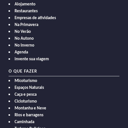
Alojamento
Restaurantes
Empresas de atividades
Na Primavera
No Verão
No Autono
No Inverno
Agenda
invente sua viagem
O QUE FAZER
Micoturismo
Espaços Naturais
Caça e pesca
Cicloturismo
Montanha e Neve
Rios e barragens
Caminhada