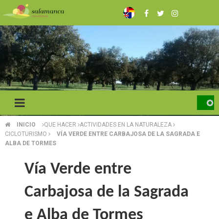
Skip
to
main
content
INICIO
QUE HACER
ACTIVIDADES EN LA NATURALEZA
BREADCRUMB
CICLOTURISMO
VÍA VERDE ENTRE CARBAJOSA DE LA SAGRADA E
ALBA DE TORMES
Vía Verde entre
Carbajosa de la Sagrada
e Alba de Tormes