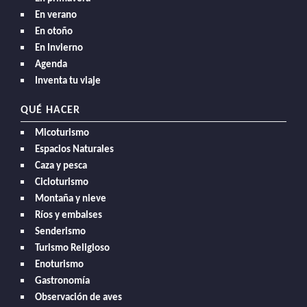
En verano
En otoño
En Invierno
Agenda
Inventa tu viaje
QUÉ HACER
Micoturismo
Espacios Naturales
Caza y pesca
Cicloturismo
Montaña y nieve
Ríos y embalses
Senderismo
Turismo Religioso
Enoturismo
Gastronomía
Observación de aves