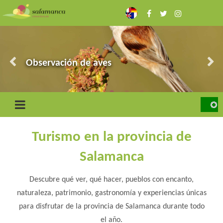
Pasar
al
contenido
principal
Las Arribes
Ciudad Rodrigo y la Frontera
Observación de aves
Sierra de Francia
Toro bravo y dehesa
Turismo en la provincia de
Salamanca
Descubre qué ver, qué hacer, pueblos con encanto,
naturaleza, patrimonio, gastronomía y experiencias únicas
para disfrutar de la provincia de Salamanca durante todo
el año.