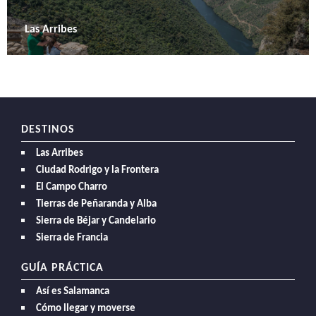
Las Arribes
DESTINOS
Las Arribes
Ciudad Rodrigo y la Frontera
El Campo Charro
Tierras de Peñaranda y Alba
Sierra de Béjar y Candelario
Sierra de Francia
GUÍA PRÁCTICA
Así es Salamanca
Cómo llegar y moverse