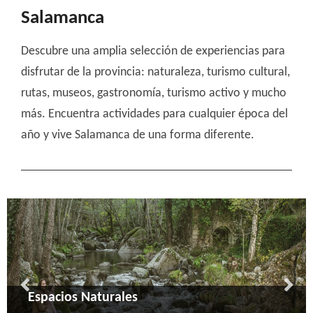
Salamanca
Descubre una amplia selección de experiencias para
disfrutar de la provincia: naturaleza, turismo cultural,
rutas, museos, gastronomía, turismo activo y mucho
más. Encuentra actividades para cualquier época del
año y vive Salamanca de una forma diferente.
Arqueología
Cultural
Espacios Naturales
Actividades en la Naturaleza
Enoturismo y Gastronomía
Turismo Religioso
Artesanía y Vida Rural
Montaña y nieve
Cicloturismo