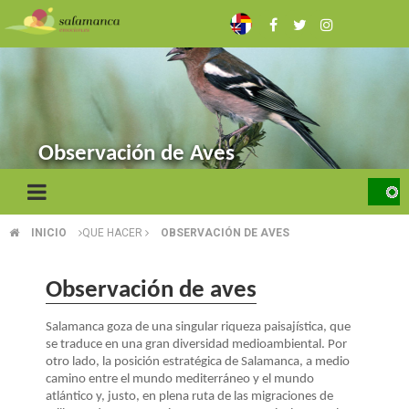
Pasar
al
contenido
principal
Observación de Aves
INICIO
QUE HACER
OBSERVACIÓN DE AVES
SOBRESCRIBIR
ENLACES
Observación de aves
DE
Salamanca goza de una singular riqueza paisajística, que
AYUDA
se traduce en una gran diversidad medioambiental. Por
otro lado, la posición estratégica de Salamanca, a medio
A
camino entre el mundo mediterráneo y el mundo
atlántico y, justo, en plena ruta de las migraciones de