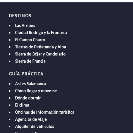
DESTINOS
Las Arribes
Ciudad Rodrigo y la Frontera
El Campo Charro
Tierras de Peñaranda y Alba
Sierra de Béjar y Candelario
Sierra de Francia
GUÍA PRÁCTICA
Así es Salamanca
Cómo llegar y moverse
Dónde dormir
El clima
Oficinas de información turística
Agencias de viaje
Alquiler de vehículos