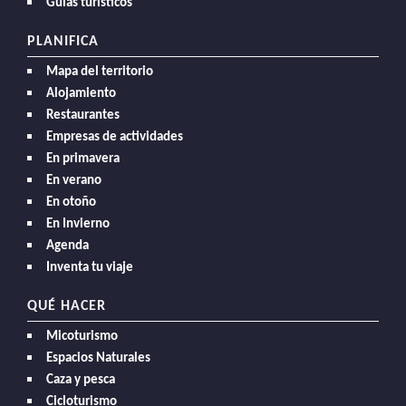
Guías turísticos
PLANIFICA
Mapa del territorio
Alojamiento
Restaurantes
Empresas de actividades
En primavera
En verano
En otoño
En Invierno
Agenda
Inventa tu viaje
QUÉ HACER
Micoturismo
Espacios Naturales
Caza y pesca
Cicloturismo