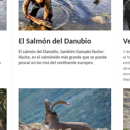
El Salmón del Danubio
Ve
El salmón del Danubio, también llamado Hucho-
Y di
Hucho, es el salmónido más grande que se puede
el 
e
pescar en los ríos del continente europeo
.
emba
atr
esce
dep