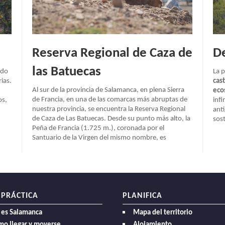
Reserva Regional de Caza de
De
las Batuecas
ndo
La 
rias.
cas
Al sur de la provincia de Salamanca, en plena Sierra
eco
de Francia, en una de las comarcas más abruptas de
os,
infi
nuestra provincia, se encuentra la Reserva Regional
ant
de Caza de Las Batuecas. Desde su punto más alto, la
sost
Peña de Francia (1.725 m.), coronada por el
Santuario de la Virgen del mismo nombre, es
 PRÁCTICA
PLANIFICA
 es Salamanca
Mapa del territorio
mo llegar y moverse
Alojamiento