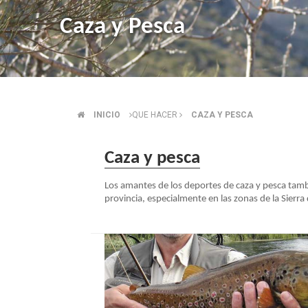
Caza y Pesca
INICIO
QUE HACER
CAZA Y PESCA
SOBRESCRIBIR
ENLACES
Caza y pesca
Los amantes de los deportes de caza y pesca tamb
DE
provincia, especialmente en las zonas de la Sierra 
AYUDA
A
LA